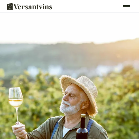
📰
Versantvins