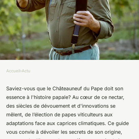
Accueil
›
Actu
ACTU
Découvrez l'histoire
Saviez-vous que le Châteauneuf du Pape doit son
essence à l'histoire papale? Au cœur de ce nectar,
captivante du vin châteauneuf
des siècles de dévouement et d'innovations se
du pape : un guide complet
mêlent, de l’élection de papes viticulteurs aux
adaptations face aux caprices climatiques. Ce guide
victoire
•
12 avril 2024
•
3 min de lecture
vous convie à dévoiler les secrets de son origine,