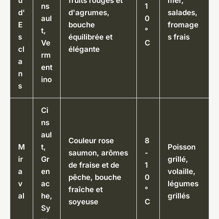
u
fruits rouges et
mer,
ns
1
d'
d'agrumes,
salades,
aul
0
E
bouche
fromage
t,
°
s
équilibrée et
s frais
Ve
C
cl
élégante
rm
a
ent
n
ino
s
Ci
ns
aul
Couleur rose
8
M
t,
Poisson
saumon, arômes
-
ir
Gr
grillé,
de fraise et de
1
a
en
volaille,
pêche, bouche
0
v
ac
légumes
fraîche et
°
al
he,
grillés
soyeuse
C
Sy