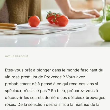
Accueil
›
Produit
PRODUIT
Découvrez les secrets du vin
Êtes-vous prêt à plonger dans le monde fascinant du
vin rosé premium de Provence ? Vous avez
rosé premium en provence
probablement déjà pensé à ce qui rend ces vins si
spéciaux, n'est-ce pas ? Eh bien, préparez-vous à
victoire
•
23 décembre 2024
•
10 min de lecture
découvrir les secrets derrière ces délicieux breuvages
roses. De la sélection des raisins à la maîtrise de la