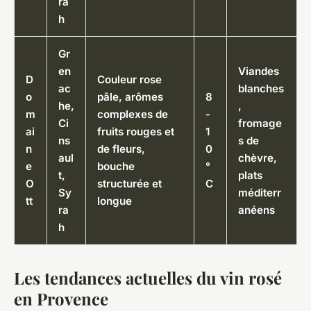
ra
h
Gr
en
Viandes
D
Couleur rose
ac
blanches
o
pâle, arômes
8
he,
,
m
complexes de
-
Ci
fromage
ai
fruits rouges et
1
ns
s de
n
de fleurs,
0
aul
chèvre,
e
bouche
°
t,
plats
O
structurée et
C
Sy
méditerr
tt
longue
ra
anéens
h
Les tendances actuelles du vin rosé
en Provence