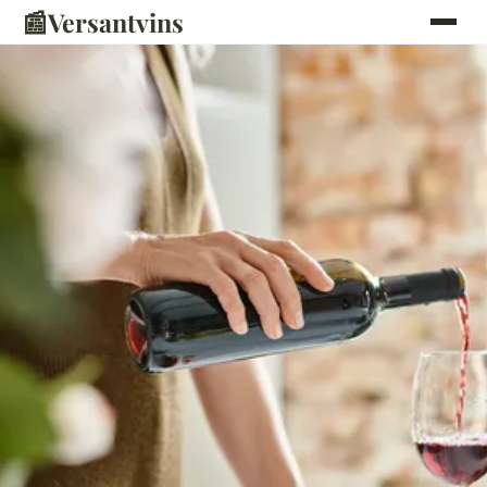
📰
Versantvins