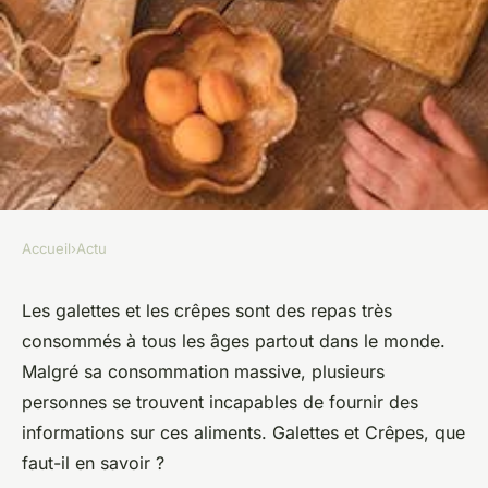
Accueil
›
Actu
ACTU
Les effets des crêpes et
Les galettes et les crêpes sont des repas très
consommés à tous les âges partout dans le monde.
galettes sur la santé
Malgré sa consommation massive, plusieurs
personnes se trouvent incapables de fournir des
victoire
•
6 février 2023
•
2 min de lecture
informations sur ces aliments. Galettes et Crêpes, que
faut-il en savoir ?