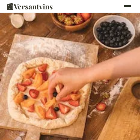
📰
Versantvins