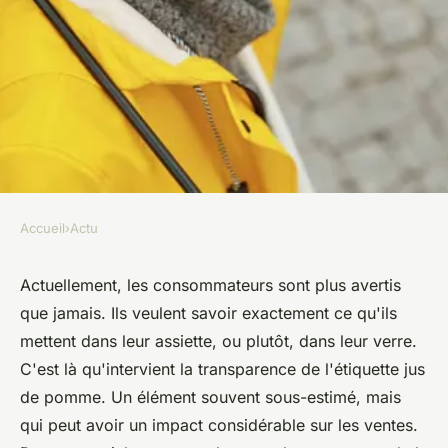
Accueil
›
Actu
ACTU
Étiquette jus de pomme :
Actuellement, les consommateurs sont plus avertis
que jamais. Ils veulent savoir exactement ce qu'ils
comment la transparence peut
mettent dans leur assiette, ou plutôt, dans leur verre.
booster vos ventes ?
C'est là qu'intervient la transparence de l'étiquette jus
de pomme. Un élément souvent sous-estimé, mais
victoire
•
25 septembre 2023
•
2 min de lecture
qui peut avoir un impact considérable sur les ventes.