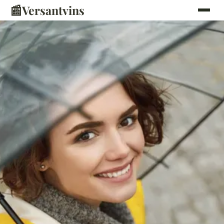
📰
Versantvins