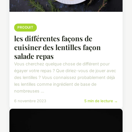
PRODUIT
les différentes façons de
cuisiner des lentilles façon
salade repas
Vous cherchez quelque chose de différent pour
égayer votre repas ? Que diriez-vous de jouer avec
des lentilles ? Vous connaissez probablement déjà
les lentilles comme ingrédient de base de
nombreuses ...
6 novembre 2023
5 min de lecture →