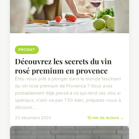
PRODUIT
Découvrez les secrets du vin
rosé premium en provence
Êtes-vous prêt à plonger dans le monde fascinant
du vin rosé premium de Provence ? Vous avez
probablement déjà pensé à ce qui rend ces vins si
spéciaux, n'est-ce pas ? Eh bien, préparez-vous à
découvr...
23 décembre 2024
10 min de lecture →