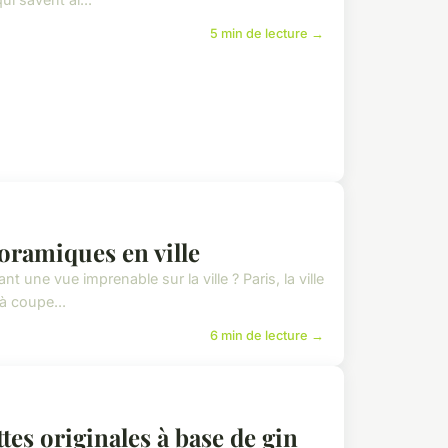
5 min de lecture →
noramiques en ville
 une vue imprenable sur la ville ? Paris, la ville
à coupe...
6 min de lecture →
ttes originales à base de gin