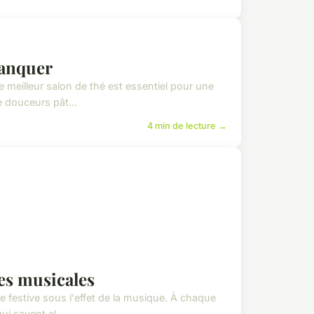
manquer
e meilleur salon de thé est essentiel pour une
 douceurs pât...
4 min de lecture →
es musicales
e festive sous l'effet de la musique. À chaque
i savent al...