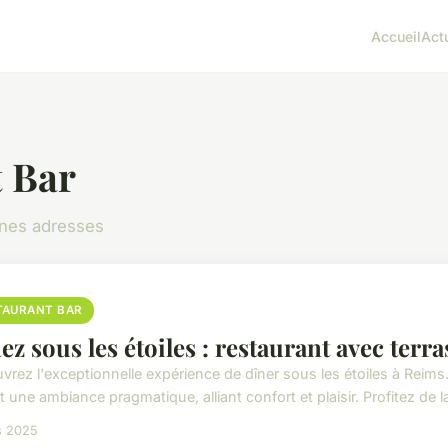
Accueil
Act
 Bar
nnes adresses
TAURANT BAR
ez sous les étoiles : restaurant avec terr
vrez l'exceptionnelle expérience de dîner sous les étoiles à Reims
t une ambiance pragmatique, alliant confort et plaisir. Profitez de 
s 2025