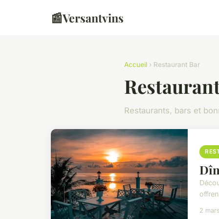
📰
Versantvins
Accueil
› Restaurant Bar
Restaurant
Restaurants, bars et bo
RES
Dîn
Décou
offren
2 mar