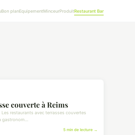
u
Bon plan
Equipement
Minceur
Produit
Restaurant Bar
asse couverte à Reims
. Les restaurants avec terrasses couvertes
la gastronom...
5 min de lecture →