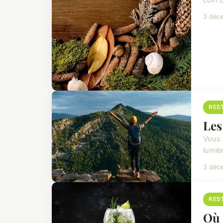
3 déc
RES
Les
Vous c
lumiè
3 déc
RES
Où 