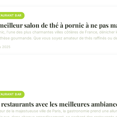
TAURANT BAR
meilleur salon de thé à pornic à ne pas 
ic, l'une des plus charmantes villes côtières de France, dénicher l
thèse gourmande. Que vous soyez amateur de thés raffinés ou de
s 2025
TAURANT BAR
 restaurants avec les meilleures ambianc
ur de la majestueuse ville de Paris, la gastronomie prend une allur
de rue, dans chaque arrondissement, se cachent des restaurants qu