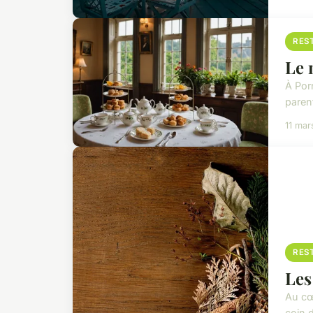
RES
Le 
À Porn
paren
11 mar
RES
Les
Au cœ
coin 