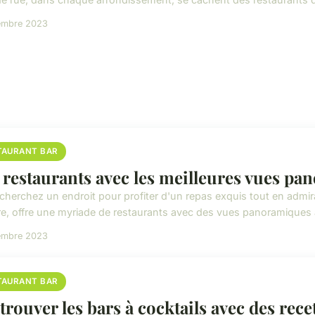
embre 2023
TAURANT BAR
 restaurants avec les meilleures vues pa
herchez un endroit pour profiter d'un repas exquis tout en admirant
re, offre une myriade de restaurants avec des vues panoramiques 
embre 2023
TAURANT BAR
trouver les bars à cocktails avec des rece