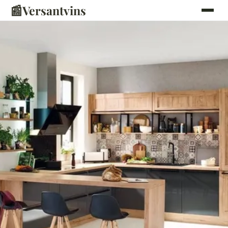
📰
Versantvins