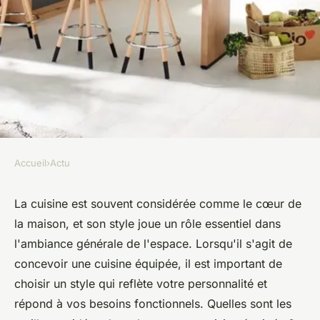
Accueil
›
Actu
ACTU
Six idées de style pour une
La cuisine est souvent considérée comme le cœur de
la maison, et son style joue un rôle essentiel dans
cuisine équipée
l'ambiance générale de l'espace. Lorsqu'il s'agit de
concevoir une cuisine équipée, il est important de
victoire
•
15 juin 2023
•
2 min de lecture
choisir un style qui reflète votre personnalité et
répond à vos besoins fonctionnels. Quelles sont les