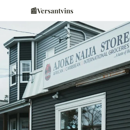
📰
Versantvins