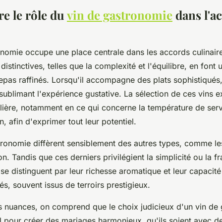
e le rôle du
vin de gastronomie
dans l'a
onomie occupe une place centrale dans les accords culinaire
distinctives, telles que la complexité et l'équilibre, en font 
epas raffinés. Lorsqu'il accompagne des plats sophistiqués,
sublimant l'expérience gustative. La sélection de ces vins e
ulière, notamment en ce qui concerne la température de servi
n, afin d'exprimer tout leur potentiel.
tronomie diffèrent sensiblement des autres types, comme les
n. Tandis que ces derniers privilégient la simplicité ou la fr
se distinguent par leur richesse aromatique et leur capaci
s, souvent issus de terroirs prestigieux.
s nuances, on comprend que le choix judicieux d'un vin de
el pour créer des mariages harmonieux, qu'ils soient avec d