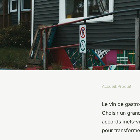
Accueil
›
Produit
PRODUIT
Vin de gastronomie :
Le vin de gastr
Choisir un grand
des accords parfaits
accords mets-vi
pour transforme