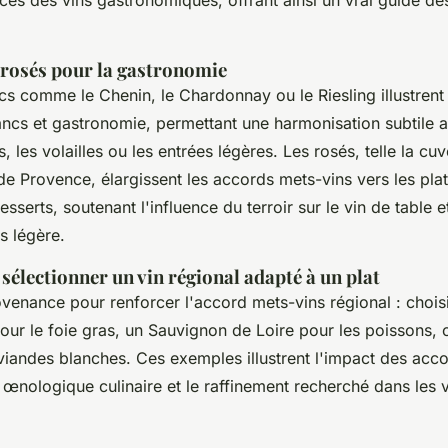
nces des vins gastronomiques, offrant ainsi un vrai guide des
.
t rosés pour la gastronomie
s comme le Chenin, le Chardonnay ou le Riesling illustrent 
ancs et gastronomie, permettant une harmonisation subtile a
, les volailles ou les entrées légères. Les rosés, telle la cu
e Provence, élargissent les accords mets-vins vers les pla
esserts, soutenant l'influence du terroir sur le vin de table e
s légère.
sélectionner un vin régional adapté à un plat
venance pour renforcer l'accord mets-vins régional : choisi
ur le foie gras, un Sauvignon de Loire pour les poissons, 
iandes blanches. Ces exemples illustrent l'impact des accor
 œnologique culinaire et le raffinement recherché dans les v