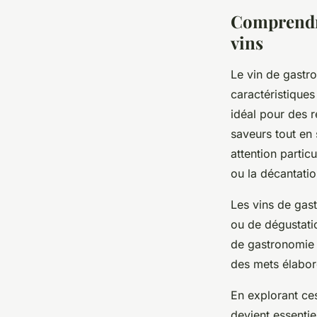
victoire
•
25 octobre 2025
•
7 min de lecture
Comprendr
vins
Le vin de gastr
caractéristiques 
idéal pour des r
saveurs tout en 
attention partic
ou la décantatio
Les vins de gas
ou de dégustatio
de gastronomie 
des mets élaboré
En explorant ce
devient essenti