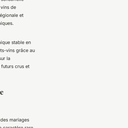
 vins de
égionale et
miques.
ique stable en
ts-vins grâce au
ur la
futurs crus et
ge
 des mariages
 caractère rare