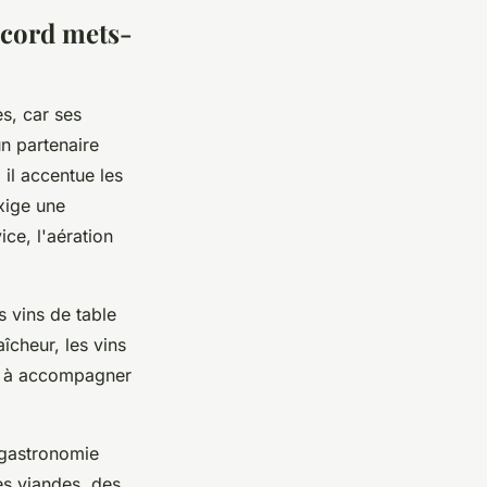
ccord mets-
s, car ses
un partenaire
 il accentue les
xige une
ce, l'aération
 vins de table
aîcheur, les vins
té à accompagner
 gastronomie
es viandes, des