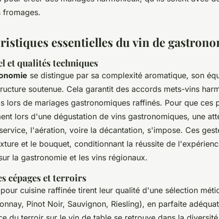
s fromages.
ristiques essentielles du vin de gastron
el et qualités techniques
ronomie
se distingue par sa complexité aromatique, son équi
structure soutenue. Cela garantit des accords mets-vins har
els lors de mariages gastronomiques raffinés. Pour que ces 
ent lors d'une dégustation de vins gastronomiques, une atte
ervice, l'aération, voire la décantation, s'impose. Ces gest
xture et le bouquet, conditionnant la réussite de l'expérienc
ur la gastronomie et les vins régionaux.
es cépages et terroirs
pour cuisine raffinée tirent leur qualité d'une sélection mét
nnay, Pinot Noir, Sauvignon, Riesling), en parfaite adéquat
nce du terroir sur le vin de table se retrouve dans la diversit