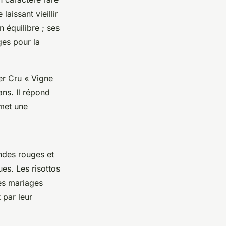
aissant vieillir
 équilibre ; ses
ges pour la
er Cru « Vigne
ans. Il répond
met une
ndes rouges et
ues. Les risottos
res mariages
 par leur