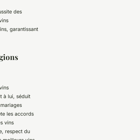
ussite des
vins
ins, garantissant
égions
vins
à lui, séduit
e mariages
ète les accords
s vins
e, respect du