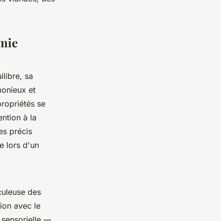
omie
libre, sa
monieux et
propriétés se
ntion à la
es précis
e lors d'un
iculeuse des
ion avec le
é sensorielle —