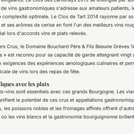
 de vins gastronomiques s'adresse aux amateurs patients, le l
e complexité optimale. Le Clos de Tart 2014 rayonne par son
 et ses arômes de cerise en font l'un des meilleurs vins rou
al lors d'accords vins et plats relevés.
ers Crus, le Domaine Bouchard Père & Fils Beaune Grèves 1
s » est reconnu pour sa capacité de garde atteignant vingt 
x exigences des expériences œnologiques culinaires et per
icale de vins lors des repas de fête.
iques avec les plats
s-vins sont essentiels avec ces grands Bourgogne. Les via
gnifient le potentiel de ces crus et appellations gastronomiq
 les poissons nobles et les fromages affinés offrent d'aut
où les vins blancs et la gastronomie bourguignonne brillent