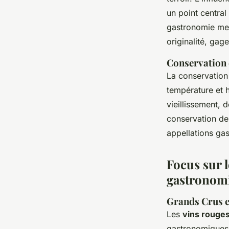
un point central
gastronomie mett
originalité, ga
Conservation e
La conservation
température et 
vieillissement, 
conservation des
appellations ga
Focus sur 
gastronom
Grands Crus e
Les
vins rouge
gastronomiques 