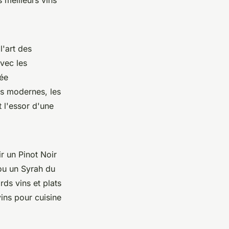
 meilleurs vins
l'art des
vec les
vée
ts modernes, les
t l'essor d'une
r un Pinot Noir
ou un Syrah du
ds vins et plats
ins pour cuisine