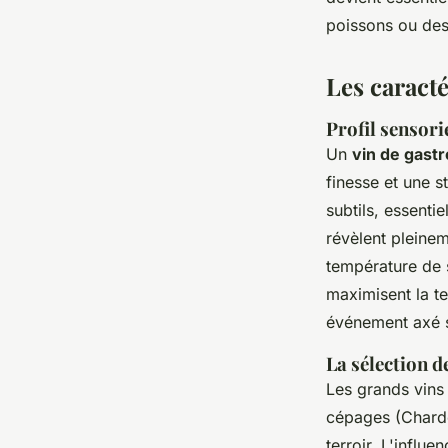
poissons ou de
Les caracté
Profil sensori
Un
vin de gast
finesse et une 
subtils, essenti
révèlent pleinem
température de s
maximisent la te
événement axé s
La sélection d
Les grands vins 
cépages (Chardo
terroir. L'influe