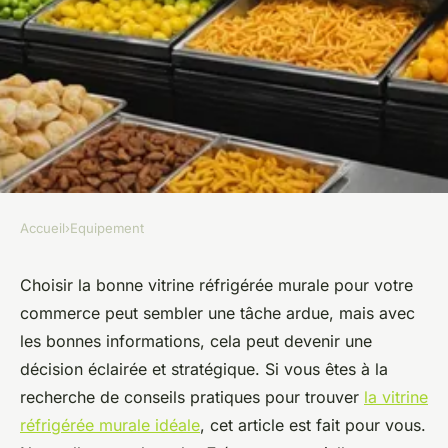
Accueil
›
Equipement
EQUIPEMENT
7 étapes pour choisir la vitrine
Choisir la bonne vitrine réfrigérée murale pour votre
commerce peut sembler une tâche ardue, mais avec
réfrigérée murale parfaite
les bonnes informations, cela peut devenir une
décision éclairée et stratégique. Si vous êtes à la
victoire
•
17 février 2025
•
7 min de lecture
recherche de conseils pratiques pour trouver
la vitrine
réfrigérée murale idéale
, cet article est fait pour vous.