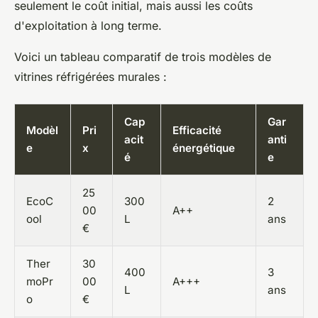
seulement le coût initial, mais aussi les coûts
d'exploitation à long terme.
Voici un tableau comparatif de trois modèles de
vitrines réfrigérées murales :
Cap
Gar
Modèl
Pri
Efficacité
acit
anti
e
x
énergétique
é
e
25
EcoC
300
2
00
A++
ool
L
ans
€
Ther
30
400
3
moPr
00
A+++
L
ans
o
€