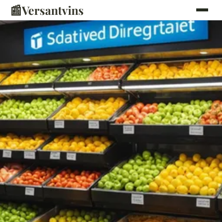
📰
Versantvins