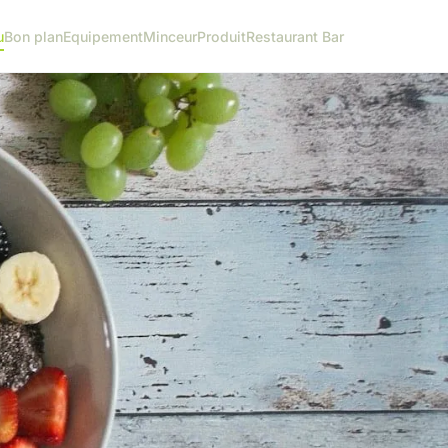
u
Bon plan
Equipement
Minceur
Produit
Restaurant Bar