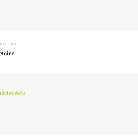
RIT PAR
ctoire
rticles Actu