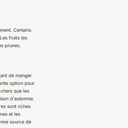
ement. Certains
Les fruits les
es prunes.
ortant de manger
lente option pour
 chers que les
aison d'automne.
es sont riches
nes et les
onne source de