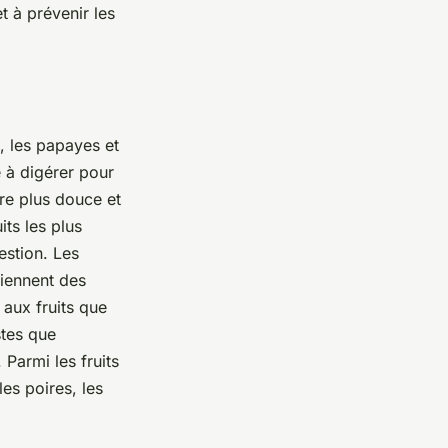
t à prévenir les
s, les papayes et
le à digérer pour
ure plus douce et
its les plus
estion. Les
tiennent des
 aux fruits que
stes que
Parmi les fruits
es poires, les