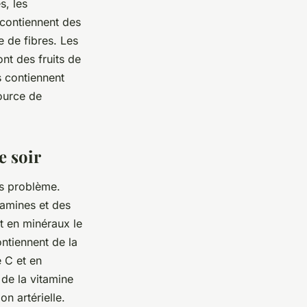
s, les
 contiennent des
 de fibres. Les
nt des fruits de
s contiennent
ource de
e soir
ns problème.
tamines et des
et en minéraux le
ntiennent de la
e C et en
de la vitamine
n artérielle.