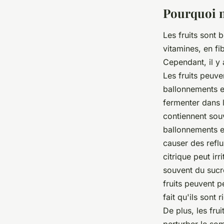
victoire
•
29 octobre 2022
•
4 min de lecture
Pourquoi ne
Les fruits sont 
vitamines, en fi
Cependant, il y 
Les fruits peuv
ballonnements et
fermenter dans l
contiennent souv
ballonnements et
causer des reflu
citrique peut irr
souvent du sucr
fruits peuvent p
fait qu'ils sont
De plus, les fru