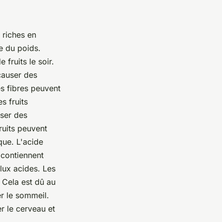
 riches en
e du poids.
fruits le soir.
causer des
es fibres peuvent
s fruits
user des
ruits peuvent
ique. L'acide
s contiennent
lux acides. Les
 Cela est dû au
er le sommeil.
er le cerveau et