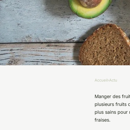
Accueil
›
Actu
ACTU
Quels sont les fruit
Manger des fruit
plusieurs fruits
manger le soir ?
plus sains pour 
fraises.