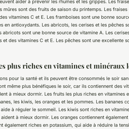
peuvent aider à prévenir les rhumes et les grippes. Les fraise
s mûres sont des fruits de saison du printemps. Les fraises
 des vitamines C et E. Les framboises sont une bonne source
s en antioxydants. Les abricots, les cerises et les pêches so
es abricots sont une bonne source de vitamine A. Les cerise
s et des vitamines C et E. Les pêches sont une excellente s
les plus riches en vitamines et minéraux l
bons pour la santé et ils peuvent être consommés le soir sa
sont même plus bénéfiques le soir, car ils contiennent des vi
ent à mieux dormir. Les fruits les plus riches en vitamines 
nanes, les kiwis, les oranges et les pommes. Les bananes co
 aide à réguler le sommeil. Les kiwis sont riches en vitamin
i aident à mieux dormir. Les oranges contiennent également 
nt également riches en potassium, qui aide à réduire la tensio