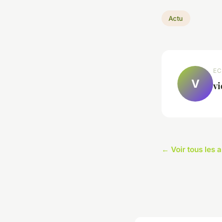
Actu
EC
V
vi
← Voir tous les a