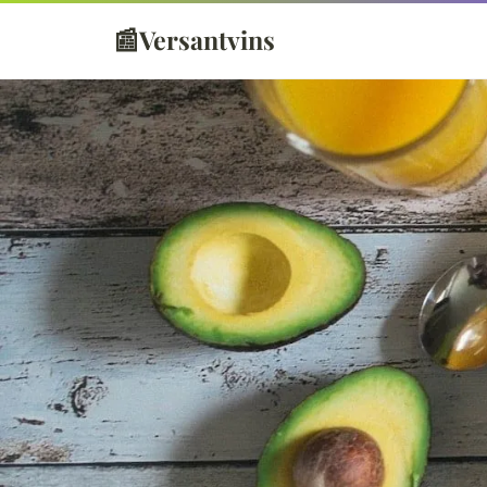
📰
Versantvins