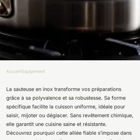
Accueil
›
Equipement
EQUIPEMENT
Sauteuse en inox : l'alliée
La sauteuse en inox transforme vos préparations
grâce à sa polyvalence et sa robustesse. Sa forme
incontournable de votre
spécifique facilite la cuisson uniforme, idéale pour
cuisine
saisir, mijoter ou déglacer. Sans revêtement chimique,
elle garantit une cuisine saine et résistante.
victoire
•
23 juillet 2025
•
6 min de lecture
Découvrez pourquoi cette alliée fiable s’impose dans