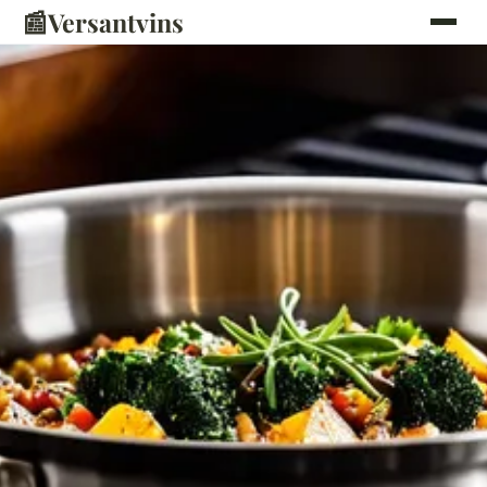
📰
Versantvins